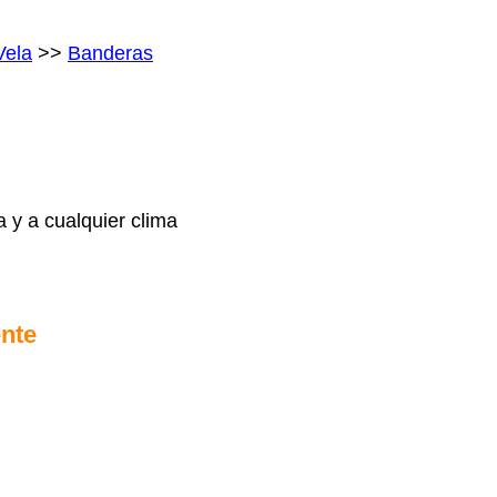
Vela
>>
Banderas
a y a cualquier clima
ente