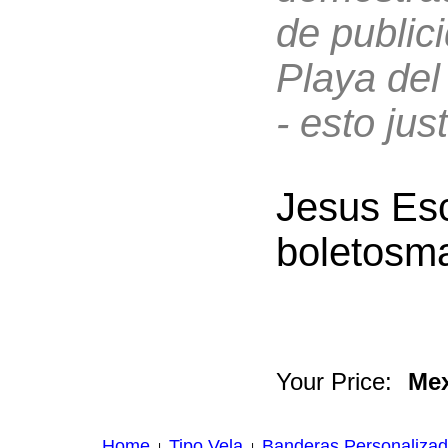
de public
Playa del
- esto just
Jesus Es
boletosm
Your Price:
Mex
Home
Tipo Vela
Banderas Personaliza