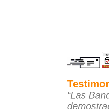
Testimon
“Las Band
demostrad