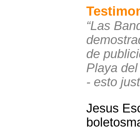
Testimon
“Las Band
demostrad
de public
Playa del
- esto just
Jesus Es
boletosm