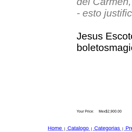
del Carmen,
- esto justifi
Jesus Escot
boletosmag
Your Price:
Mex$2,900.00
Home
Catalogo
Categorias
Pr
|
|
|