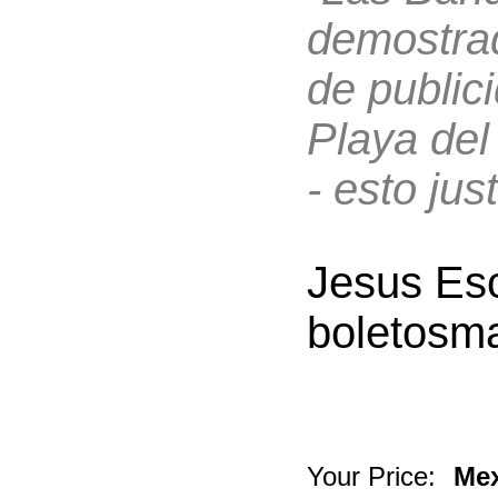
demostrad
de public
Playa del
- esto just
Jesus Es
boletosm
Your Price:
Mex