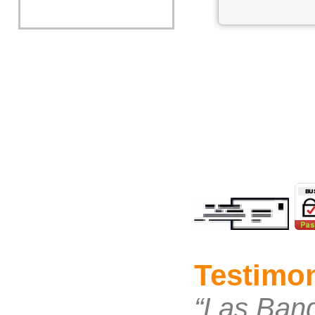
Testimon
“Las Band