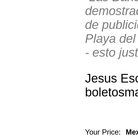
demostrad
de public
Playa del
- esto just
Jesus Es
boletosm
Your Price:
Mex